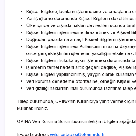
Kişisel Bilgilere, bunların işlenmesine ve amaçlarına e
Yanlış işleme durumunda Kişisel Bilgilerin düzeltilmes
Ülke içinde ve dışında hakları devredilen üçüncü tarafl
Kişisel Bilgilerin işlenmesine itiraz etmek ve Kişisel Bi
Doğrudan pazarlama amaçlı Kişisel Bilgilerin işlenmes
Kişisel Bilgilerin işlenmesi Kullanıcının rızasına dayan
önce gerçekleştirilen işlemenin yasallığını etkilemez. Kull
Kişisel Bilgilerin hukuka aykırı işlenmesi durumunda t
İşlemenin temel nedeni artık geçerli değilse, Kişisel Bi
Kişisel Bilgileri yapılandırılmış, yaygın olarak kullanıla
Veri koruma denetleme otoritesine, örneğin Kişisel 
Veri gizliliği haklarının ihlali durumunda tazminat talep
Talep durumunda, OPINA’nın Kullanıcıya yanıt vermek için b
kullanabilirsiniz.
OPINA Veri Koruma Sorumlusunun iletişim bilgileri aşağıdaki
E-posta adresi:
eylul.ustabas@okan.edu.tr