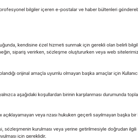
 profesyonel bilgiler içeren e-postalar ve haber bültenleri göndereb
nda, kendisine özel hizmeti sunmak için gerekli olan belirli bilgiler
örneğin, sipariş verirken, sözleşme oluştururken veya web sitelerimi
oplandığı orijinal amaçla uyumlu olmayan başka amaçlar için Kullanıcını
i yalnızca aşağıdaki koşullardan birinin karşılanması durumunda toplar
sını açıklayamayan veya rızası hukuken geçerli sayılmayan başka bir
esi, sözleşmenin kurulması veya yerine getirilmesiyle doğrudan ilgili 
ulması için gereklidir.