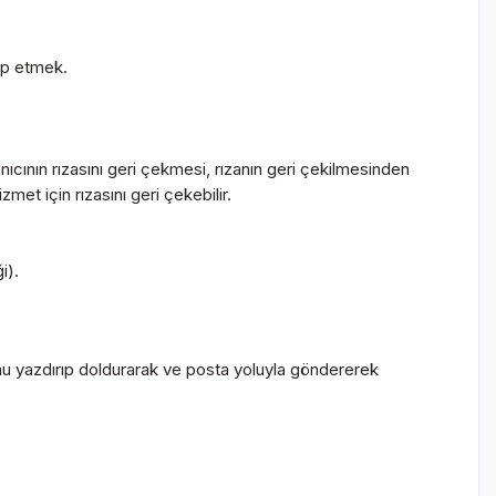
lep etmek.
anıcının rızasını geri çekmesi, rızanın geri çekilmesinden
izmet için rızasını geri çekebilir.
i).
rmu yazdırıp doldurarak ve posta yoluyla göndererek