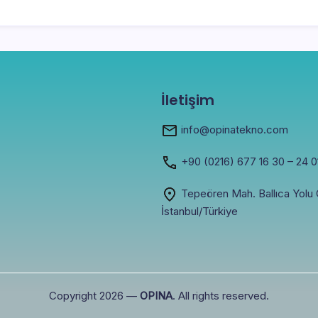
İletişim
info@opinatekno.com
+90
(0216) 677 16 30
– 24 0
Tepeören Mah. Ballıca Yolu C
İstanbul/Türkiye
Copyright 2026 —
OPINA
. All rights reserved.