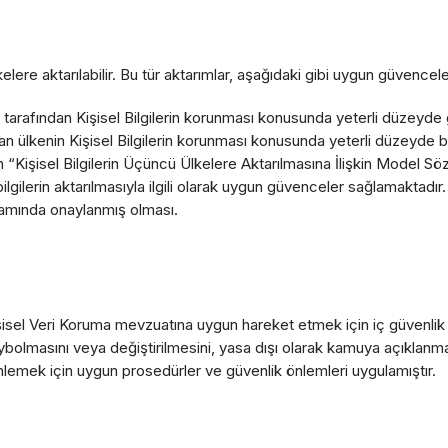
kelere aktarılabilir. Bu tür aktarımlar, aşağıdaki gibi uygun güvenc
ri tarafından Kişisel Bilgilerin korunması konusunda yeterli düzey
ndan ülkenin Kişisel Bilgilerin korunması konusunda yeterli düzeyde 
 “Kişisel Bilgilerin Üçüncü Ülkelere Aktarılmasına İlişkin Model S
gilerin aktarılmasıyla ilgili olarak uygun güvenceler sağlamaktadır.
apsamında onaylanmış olması.
işisel Veri Koruma mevzuatına uygun hareket etmek için iç güvenlik
aybolmasını veya değiştirilmesini, yasa dışı olarak kamuya açıklanma
nlemek için uygun prosedürler ve güvenlik önlemleri uygulamıştır.