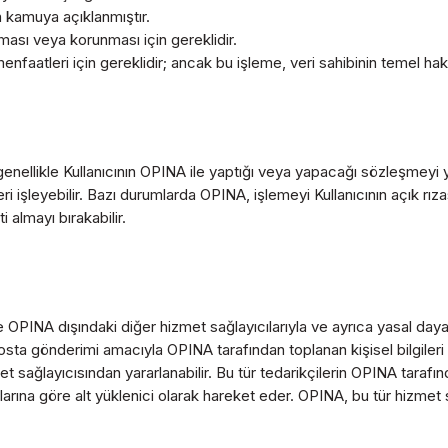
an kamuya açıklanmıştır.
lması veya korunması için gereklidir.
enfaatleri için gereklidir; ancak bu işleme, veri sahibinin temel hak 
ğı genellikle Kullanıcının OPINA ile yaptığı veya yapacağı sözleşmeyi
ri işleyebilir. Bazı durumlarda OPINA, işlemeyi Kullanıcının açık rıza
i almayı bırakabilir.
leri ve OPINA dışındaki diğer hizmet sağlayıcılarıyla ve ayrıca yasal 
osta gönderimi amacıyla OPINA tarafından toplanan kişisel bilgiler
 sağlayıcısından yararlanabilir. Bu tür tedarikçilerin OPINA tarafınd
arına göre alt yüklenici olarak hareket eder. OPINA, bu tür hizmet sa