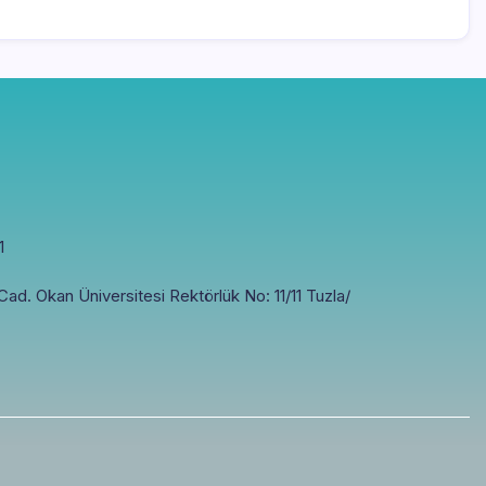
1
ad. Okan Üniversitesi Rektörlük No: 11/11 Tuzla/