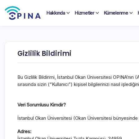
Skip
to
Hakkında
Hizmetler
Kümelenme
content
OPINA
Gizlilik Bildirimi
Bu Gizlilik Bildirimi, İstanbul Okan Üniversitesi OPINA’n
sırasında sizin (“Kullanıcı”) kişisel bilgilerinizi nasıl işl
Veri Sorumlusu Kimdir?
İstanbul Okan Üniversitesi (Okan Üniversitesi bünyesind
Adres:
İstanbul Okan Üniversitesi Tuzla Kampüsü, 34959