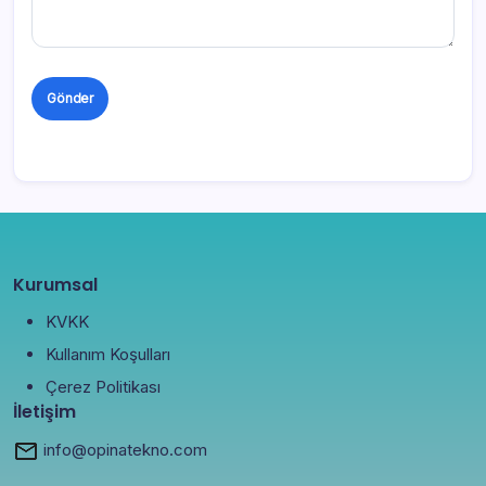
Kurumsal
KVKK
Kullanım Koşulları
Çerez Politikası
İletişim
info@opinatekno.com