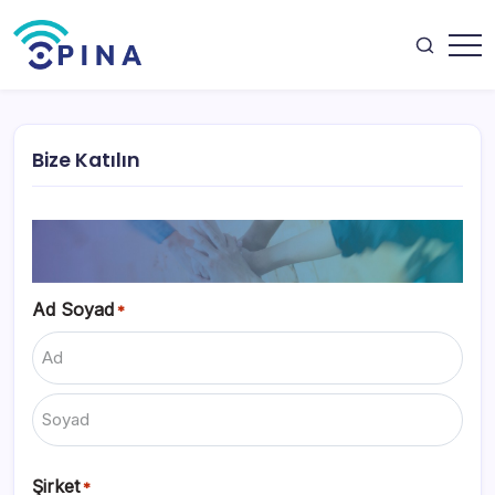
Skip
to
content
OPINA
Bize Katılın
Ad Soyad
*
İlk
Son
Şirket
*