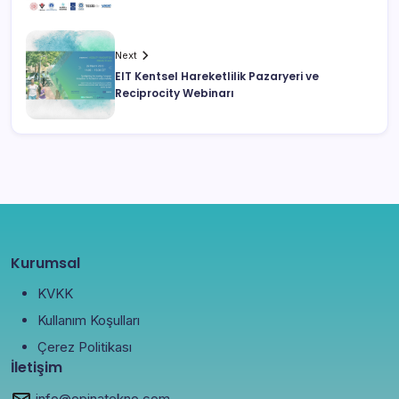
Next
EIT Kentsel Hareketlilik Pazaryeri ve
Reciprocity Webinarı
Kurumsal
KVKK
Kullanım Koşulları
Çerez Politikası
İletişim
info@opinatekno.com