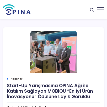
Skip
to
content
OPINA
Haberler
Start-Up Yarışmasına OPINA Ağı ile
Katılım Sağlayan MOBIQU “En İyi Ürün
İnovasyonu” Ödülüne Layık Görüldü