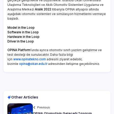
geçtikçe gelişmekte ve büyümekte. İstanbul Okan Üniversitesi
Ulaştırma Teknolojileri ve Akıllı Otomotiv Sistemleri Uygulama ve
Araştırma Merkezi
Aralık 2022
itibarıyla OPINA altyapısı altında
aşağıdaki otomotiv sistemleri ve simülasyon hizmetlerini vermeye
başladı.
Model in the Loop
Software in the Loop
Hardware in the Loop
Driver in the Loop
OPINA
Platform
’unda ayrıca otomotiv sınıfı yazılım geliştirme ve
test desteği de sunulacaktır. Daha fazla bilgi
için
www.opinatekno.com
adresini ziyaret edebilir,
bizimle
opina@okan.edu.tr
adresinden iletişime geçebilirsiniz.
Other Articles
Previous
OPINA Otomotivin Geleceği Tasarım