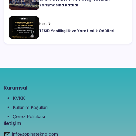
Yarışmasına Katıldı
Next
TESİD Yenilikçilik ve Yaratıcılık Ödülleri
Kurumsal
KVKK
Kullanım Koşulları
Çerez Politikası
İletişim
info@opinatekno.com