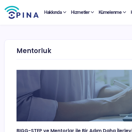
Skip
to
Hakkında
Hizmetler
Kümelenme
content
OPINA
Mentorluk
BIGG-STEP ve Mentorlar ile Bir Adım Daha İlerley