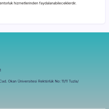
ntorluk hizmetlerinden faydalanabileceklerdir.
1
ad. Okan Üniversitesi Rektörlük No: 11/11 Tuzla/