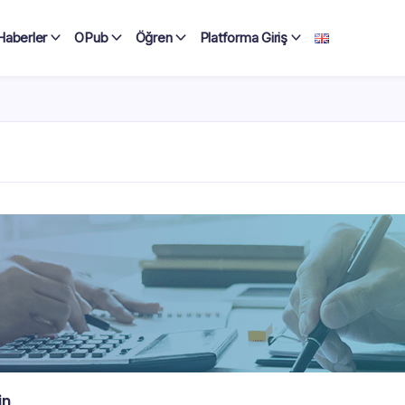
Haberler
OPub
Öğren
Platforma Giriş
in