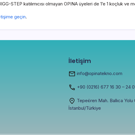
IGG-STEP katılımıcısı olmayan OPINA üyeleri de 1’e 1 koçluk ve me
letişime geçin
.
İletişim
info@opinatekno.com
+90
(0216) 677 16 30
– 24 0
Tepeören Mah. Ballıca Yolu C
İstanbul/Türkiye