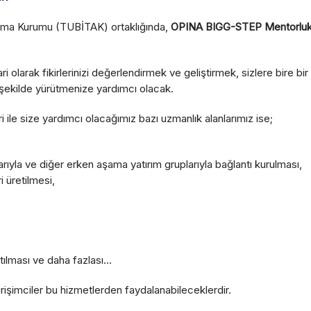
tırma Kurumu (TUBİTAK) ortaklığında,
OPINA BIGG-STEP Mentorlu
olarak fikirlerinizi değerlendirmek ve geliştirmek, sizlere bire bi
ir şekilde yürütmenize yardımcı olacak.
le size yardımcı olacağımız bazı uzmanlık alanlarımız ise;
rıyla ve diğer erken aşama yatırım gruplarıyla bağlantı kurulması,
 üretilmesi,
patılması ve daha fazlası…
imciler bu hizmetlerden faydalanabileceklerdir.