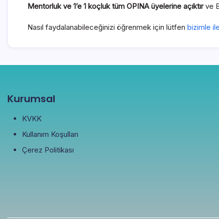
Mentorluk ve 1’e 1 koçluk tüm OPINA üyelerine açıktır
ve B
Nasıl faydalanabileceğinizi öğrenmek için lütfen
bizimle i
Kurumsal
KVKK
Kullanım Koşulları
Çerez Politikası