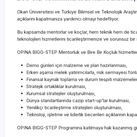
Okan Üniversitesi ve Türkiye Bilimsel ve Teknolojik Araş
açıklarını kapatmanıza yardımcı olmayı hedefliyor.
Bu kapsamda mentorlar ve koçlar, hem teknik hem de ticari 
teknolojileri hizmetlerini ticarileştirmenize ve sorunsuz b
OPINA BIGG-STEP Mentorluk ve Bire Bir Koçluk hizmetleri i
Demo günleri için malzeme ve plan hazırlanması,
Erken aşama melek yatırımcılarla, risk sermayesi fonla
Finansal kaynak toplama ve durum tespiti malzemeleri
Stratejik ortaklıklar kurulması,
Kurumsal stratejiler oluşturulması,
Dünya standartlarında cazip start-up’lar kurulması,
Yenilikçi ticarileştirme stratejileri oluşturulması,
Teknoloji, işletme ve liderlik becerileri açıklarının ka
OPINA BIGG-STEP Programına katılmaya hak kazanmış giriş