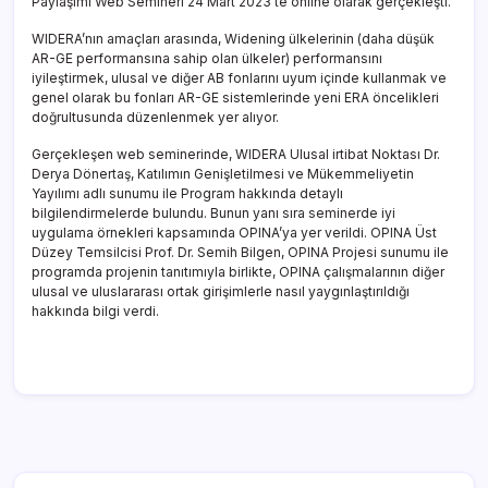
Paylaşımı Web Semineri 24 Mart 2023’te online olarak gerçekleşti.
WIDERA’nın amaçları arasında, Widening ülkelerinin (daha düşük
AR-GE performansına sahip olan ülkeler) performansını
iyileştirmek, ulusal ve diğer AB fonlarını uyum içinde kullanmak ve
genel olarak bu fonları AR-GE sistemlerinde yeni ERA öncelikleri
doğrultusunda düzenlenmek yer alıyor.
Gerçekleşen web seminerinde, WIDERA Ulusal irtibat Noktası Dr.
Derya Dönertaş, Katılımın Genişletilmesi ve Mükemmeliyetin
Yayılımı adlı sunumu ile Program hakkında detaylı
bilgilendirmelerde bulundu. Bunun yanı sıra seminerde iyi
uygulama örnekleri kapsamında OPINA’ya yer verildi. OPINA Üst
Düzey Temsilcisi Prof. Dr. Semih Bilgen, OPINA Projesi sunumu ile
programda projenin tanıtımıyla birlikte, OPINA çalışmalarının diğer
ulusal ve uluslararası ortak girişimlerle nasıl yaygınlaştırıldığı
hakkında bilgi verdi.