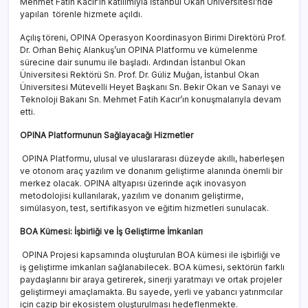
Mehmet Fatih Kacır’ın katılımıyla İstanbul Okan Üniversitesi’nde
yapılan törenle hizmete açıldı.
Açılış töreni, OPINA Operasyon Koordinasyon Birimi Direktörü Prof.
Dr. Orhan Behiç Alankuş’un OPINA Platformu ve kümelenme
sürecine dair sunumu ile başladı. Ardından İstanbul Okan
Üniversitesi Rektörü Sn. Prof. Dr. Güliz Muğan, İstanbul Okan
Üniversitesi Mütevelli Heyet Başkanı Sn. Bekir Okan ve Sanayi ve
Teknoloji Bakanı Sn. Mehmet Fatih Kacır’ın konuşmalarıyla devam
etti.
OPINA Platformunun Sağlayacağı Hizmetler
OPINA Platformu, ulusal ve uluslararası düzeyde akıllı, haberleşen
ve otonom araç yazılım ve donanım geliştirme alanında önemli bir
merkez olacak. OPINA altyapısı üzerinde açık inovasyon
metodolojisi kullanılarak, yazılım ve donanım geliştirme,
simülasyon, test, sertifikasyon ve eğitim hizmetleri sunulacak.
BOA Kümesi: İşbirliği ve İş Geliştirme İmkanları
OPINA Projesi kapsamında oluşturulan BOA kümesi ile işbirliği ve
iş geliştirme imkanları sağlanabilecek. BOA kümesi, sektörün farklı
paydaşlarını bir araya getirerek, sinerji yaratmayı ve ortak projeler
geliştirmeyi amaçlamakta. Bu sayede, yerli ve yabancı yatırımcılar
için cazip bir ekosistem oluşturulması hedeflenmekte.