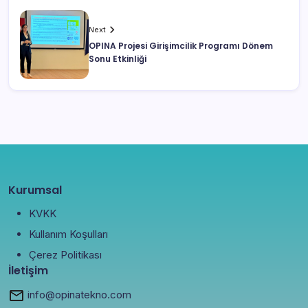
Next
OPINA Projesi Girişimcilik Programı Dönem
Sonu Etkinliği
Kurumsal
KVKK
Kullanım Koşulları
Çerez Politikası
İletişim
info@opinatekno.com